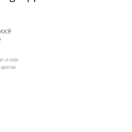
você
e
er a nota
 apenas