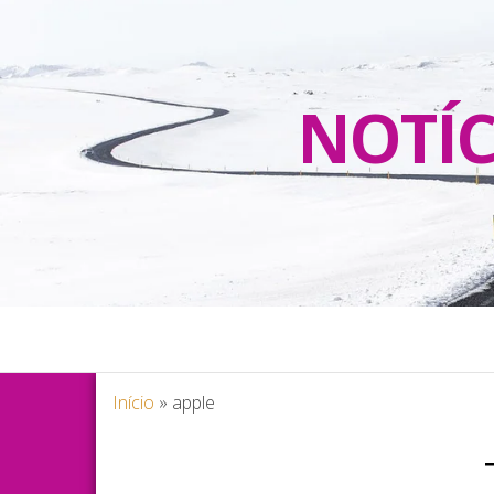
NOTÍC
Início
»
apple