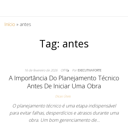
Início
»
antes
Tag:
antes
16 de fevereiro de 2026
Off
Por
EXECUTIVAFORTE
A Importância Do Planejamento Técnico
Antes De Iniciar Uma Obra
Dicas Úteis
O planejamento técnico é uma etapa indispensável
para evitar falhas, desperdícios e atrasos durante uma
obra. Um bom gerenciamento de…