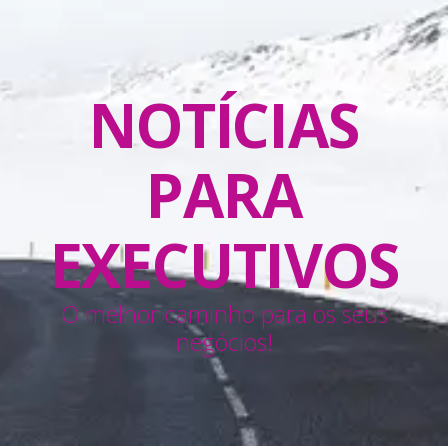
NOTÍCIAS
PARA
EXECUTIVOS
O melhor caminho para os seus
negócios!