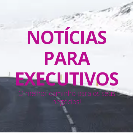
NOTÍCIAS
PARA
EXECUTIVOS
O melhor caminho para os seus
negócios!