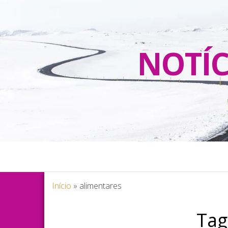
NOTÍC
Início
»
alimentares
Tag