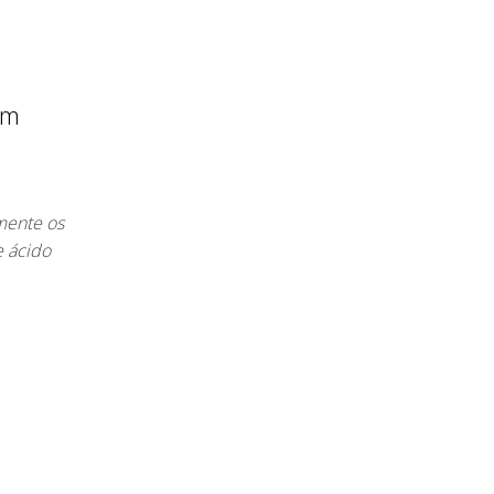
em
mente os
e ácido