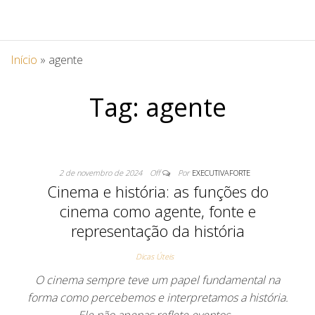
Início
»
agente
Tag:
agente
2 de novembro de 2024
Off
Por
EXECUTIVAFORTE
Cinema e história: as funções do
cinema como agente, fonte e
representação da história
Dicas Úteis
O cinema sempre teve um papel fundamental na
forma como percebemos e interpretamos a história.