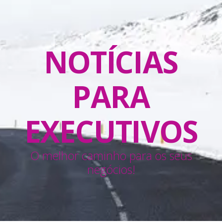
NOTÍCIAS
PARA
EXECUTIVOS
O melhor caminho para os seus
negócios!