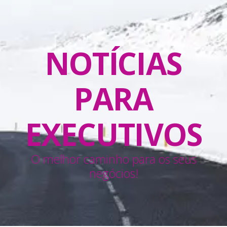
NOTÍCIAS
PARA
EXECUTIVOS
O melhor caminho para os seus
negócios!