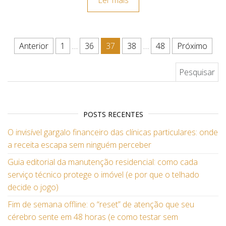
Paginação de posts
Anterior
1
…
36
37
38
…
48
Próximo
Pesquisar por:
POSTS RECENTES
O invisível gargalo financeiro das clínicas particulares: onde
a receita escapa sem ninguém perceber
Guia editorial da manutenção residencial: como cada
serviço técnico protege o imóvel (e por que o telhado
decide o jogo)
Fim de semana offline: o “reset” de atenção que seu
cérebro sente em 48 horas (e como testar sem