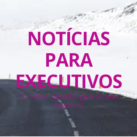
NOTÍCIAS
PARA
EXECUTIVOS
O melhor caminho para os seus
negócios!