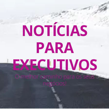
NOTÍCIAS
PARA
EXECUTIVOS
O melhor caminho para os seus
negócios!