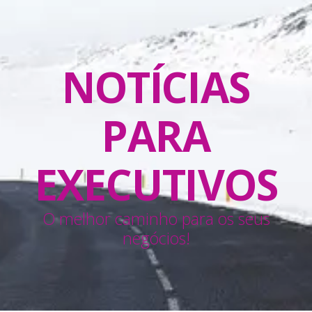
NOTÍCIAS
PARA
EXECUTIVOS
O melhor caminho para os seus
negócios!