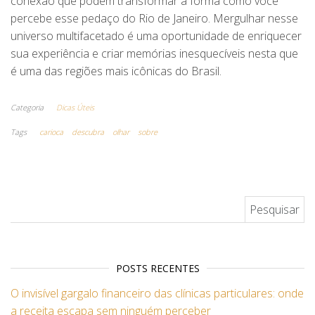
conexão que podem transformar a forma como você
percebe esse pedaço do Rio de Janeiro. Mergulhar nesse
universo multifacetado é uma oportunidade de enriquecer
sua experiência e criar memórias inesquecíveis nesta que
é uma das regiões mais icônicas do Brasil.
Categoria
Dicas Úteis
Tags
carioca
descubra
olhar
sobre
Pesquisar por:
POSTS RECENTES
O invisível gargalo financeiro das clínicas particulares: onde
a receita escapa sem ninguém perceber