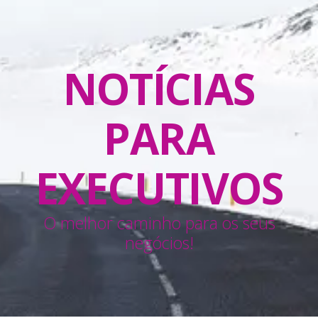
NOTÍCIAS
PARA
EXECUTIVOS
O melhor caminho para os seus
negócios!