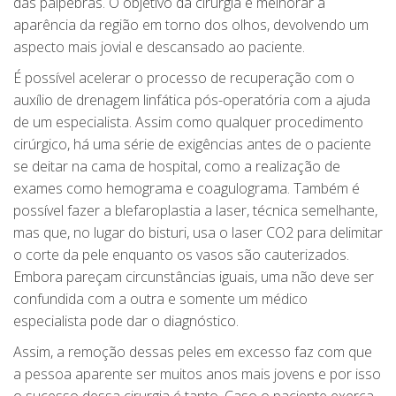
das pálpebras. O objetivo da cirurgia é melhorar a
aparência da região em torno dos olhos, devolvendo um
aspecto mais jovial e descansado ao paciente.
É possível acelerar o processo de recuperação com o
auxílio de drenagem linfática pós-operatória com a ajuda
de um especialista. Assim como qualquer procedimento
cirúrgico, há uma série de exigências antes de o paciente
se deitar na cama de hospital, como a realização de
exames como hemograma e coagulograma. Também é
possível fazer a blefaroplastia a laser, técnica semelhante,
mas que, no lugar do bisturi, usa o laser CO2 para delimitar
o corte da pele enquanto os vasos são cauterizados.
Embora pareçam circunstâncias iguais, uma não deve ser
confundida com a outra e somente um médico
especialista pode dar o diagnóstico.
Assim, a remoção dessas peles em excesso faz com que
a pessoa aparente ser muitos anos mais jovens e por isso
o sucesso dessa cirurgia é tanto. Caso o paciente exerça