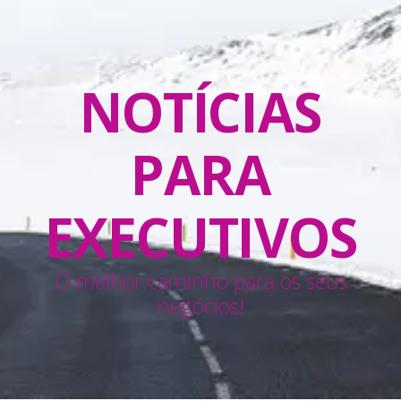
NOTÍCIAS
PARA
EXECUTIVOS
O melhor caminho para os seus
negócios!