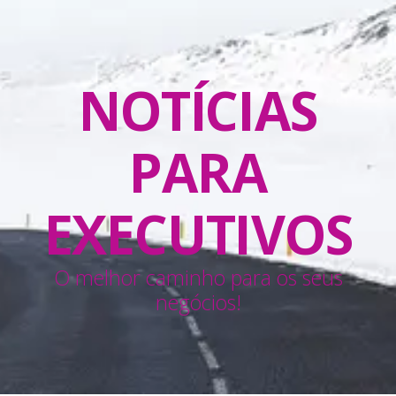
NOTÍCIAS
PARA
EXECUTIVOS
O melhor caminho para os seus
negócios!