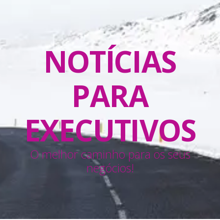
NOTÍCIAS
PARA
EXECUTIVOS
O melhor caminho para os seus
negócios!